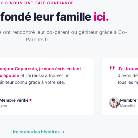
ILS NOUS ONT FAIT CONFIANCE
t fondé leur famille
ici.
s ont rencontré leur co-parent ou géniteur grâce à Co-
Parents.fr.
"
onjour Coparents, je vous écris en tant
J'ai trouv
u'épouse
et j'ai réussi à trouver un
d'avoir d
éniteur connu grâce à votre site.
tous les m
Membre vérifié
Membre v
Lyon
Marseille
Lire toutes les histoires →