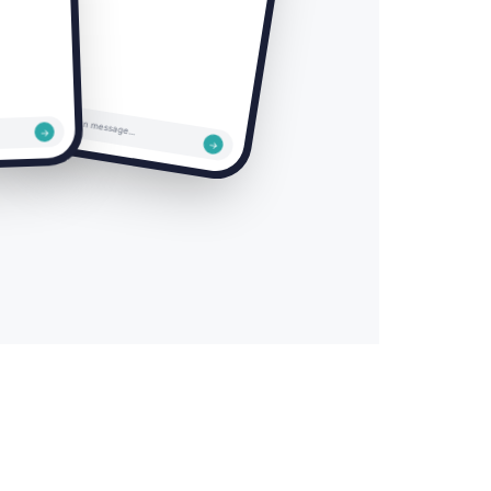
Écrire un message...
→
→