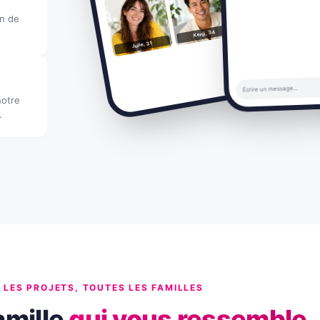
on de
Kenji, 34
Julie, 31
Écrire un message...
notre
.
 LES PROJETS, TOUTES LES FAMILLES
amille
qui vous ressemble.