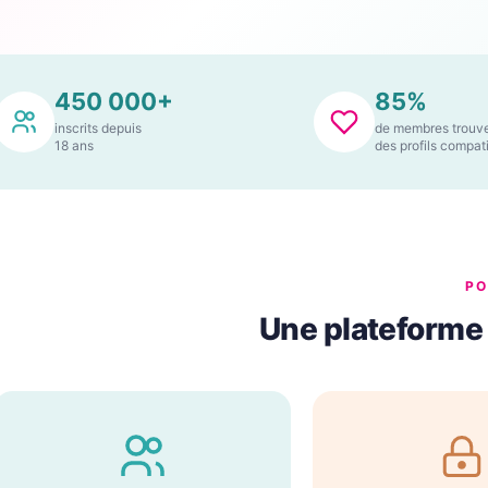
450 000+
85%
inscrits depuis
de membres trouv
18
ans
des profils compat
PO
Une plateforme 