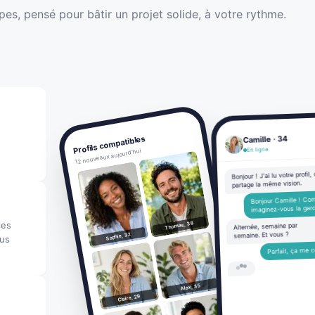
es, pensé pour bâtir un projet solide, à votre rythme.
Profils compatibles
Camille · 34
En ligne
12 nouveaux aujourd'hui
Bonjour ! J'ai lu votre profil,
partage la même vision.
Bonjour Camille ! C
imaginez-vous la gar
les
Thomas, 38
Alternée, semaine par
semaine. Et vous ?
Sophie, 32
ous
Parfait, ça me c
Alex, 35
Claire, 29