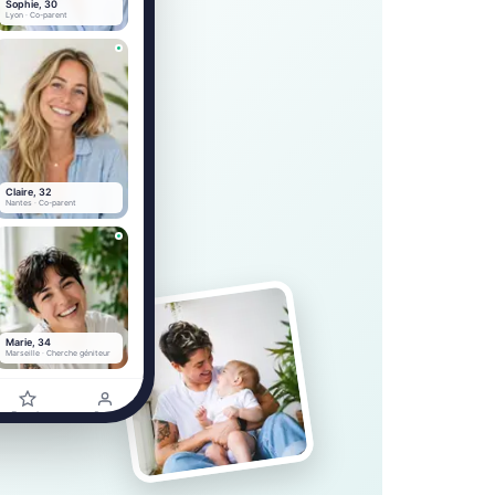
Sophie, 30
Lyon · Co-parent
Claire, 32
Nantes · Co-parent
Marie, 34
Marseille · Cherche géniteur
Favoris
Profil