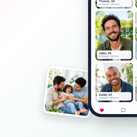
Thomas, 38
Co-parent · Géniteur
Julien, 36
Bordeaux · Géniteur
Daniel, 34
Toulouse · Géniteur
Découvrir
Messages