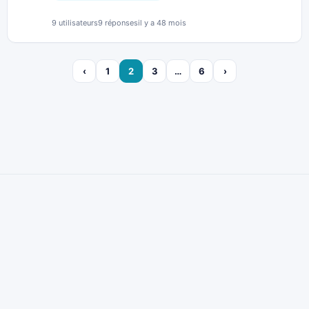
9 utilisateurs
9 réponses
il y a 48 mois
‹
1
2
3
…
6
›