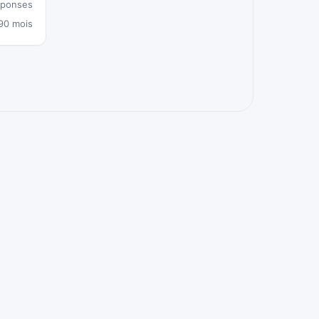
éponses
 90 mois