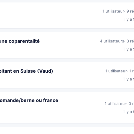
1 utilisateur
9 r
il y a
 une coparentalité
4 utilisateurs
3 r
il y a
itant en Suisse (Vaud)
1 utilisateur
1 
il y a
omande/berne ou france
1 utilisateur
0 
il y a