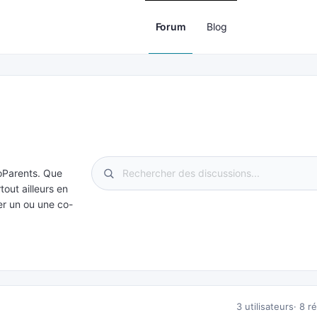
Forum
Blog
CoParents. Que
out ailleurs en
er un ou une co-
3 utilisateurs
8 r