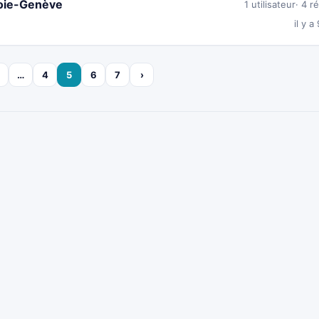
voie-Genève
1 utilisateur
4 r
il y a
…
4
5
6
7
›