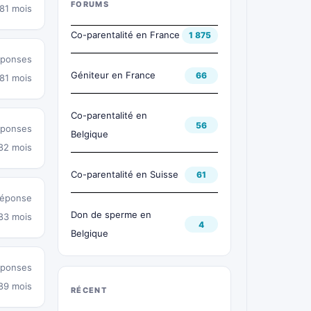
FORUMS
a 81 mois
Co-parentalité en France
1 875
éponses
Géniteur en France
66
a 81 mois
Co-parentalité en
56
éponses
Belgique
 82 mois
Co-parentalité en Suisse
61
réponse
Don de sperme en
 83 mois
4
Belgique
éponses
 89 mois
RÉCENT