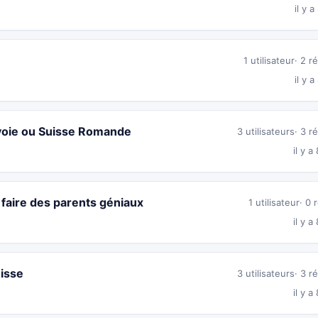
il y 
1 utilisateur
2 r
il y 
voie ou Suisse Romande
3 utilisateurs
3 r
il y a
faire des parents géniaux
1 utilisateur
0 
il y a
uisse
3 utilisateurs
3 r
il y a