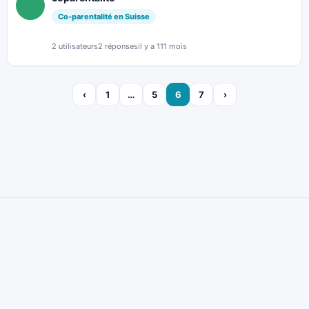
Co-parentalité en Suisse
2 utilisateurs
2 réponses
il y a 111 mois
‹
1
…
5
6
7
›