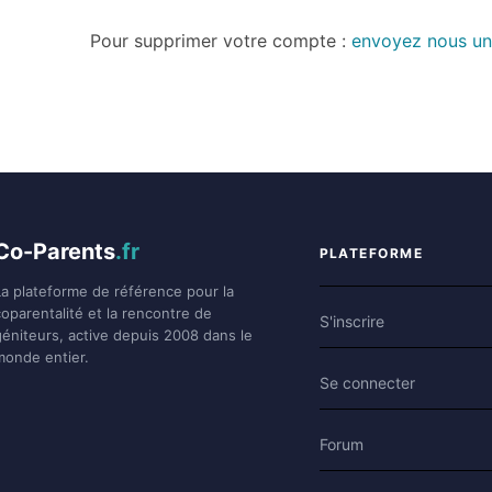
Pour supprimer votre compte :
envoyez nous un
Co-Parents
.fr
PLATEFORME
La plateforme de référence pour la
coparentalité et la rencontre de
S'inscrire
géniteurs, active depuis 2008 dans le
monde entier.
Se connecter
Forum