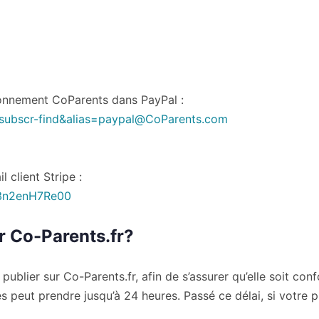
abonnement CoParents dans PayPal :
subscr-find&
alias=paypal@CoParents.com
 client Stripe :
sn3n2enH7Re00
r Co-Parents.fr?
blier sur Co-Parents.fr, afin de s’assurer qu’elle soit conf
peut prendre jusqu’à 24 heures. Passé ce délai, si votre p