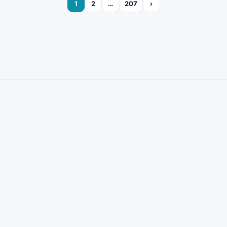
1
2
…
207
›