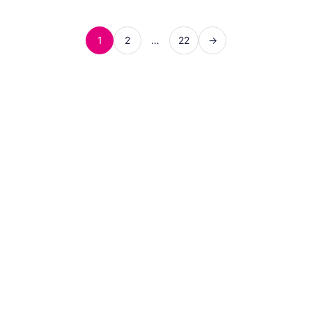
1
2
…
22
→