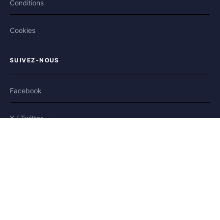
Conditions
Cookies
SUIVEZ-NOUS
Facebook
X / Twitter
Bluesky
Plateforme modérée
et sécurisée