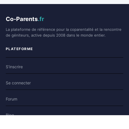
Co-Parents
.fr
La plateforme de référence pour la coparentalité et la rencontre
de géniteurs, active depuis 2008 dans le monde entier.
PLATEFORME
S'inscrire
Se connecter
Forum
Blog