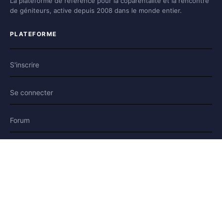
La plateforme de référence pour la coparentalité et la rencontre
de géniteurs, active depuis 2008 dans le monde entier.
PLATEFORME
S'inscrire
Se connecter
Forum
Blog
Histoires
AIDE & LÉGAL