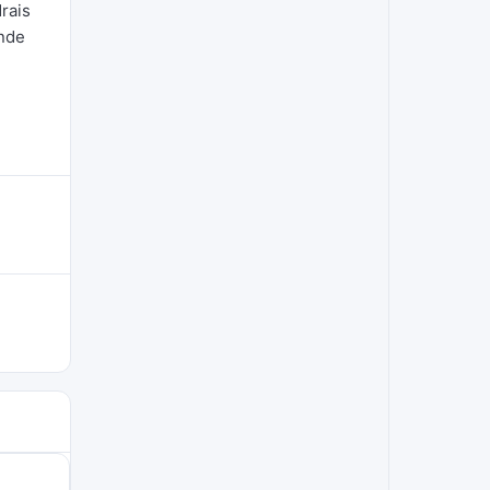
rais
onde