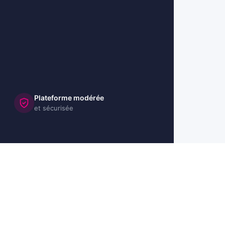
Plateforme modérée
et sécurisée
🇺🇸 US
🇬🇧 UK
🇩🇪 DE
🇮🇹 IT
🇪🇸 ES