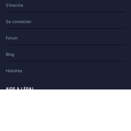
S'inscrire
Se connecter
Forum
Blog
Histoires
AIDE & LÉGAL
Aide
Contact