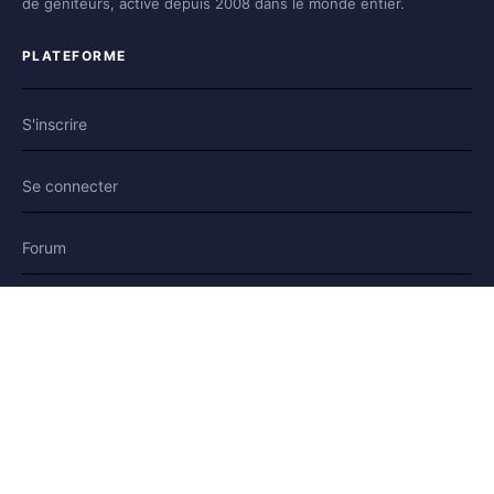
de géniteurs, active depuis 2008 dans le monde entier.
PLATEFORME
S'inscrire
Se connecter
Forum
Blog
Histoires
AIDE & LÉGAL