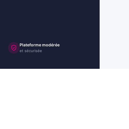
Plateforme modérée
et sécurisée
🇺🇸 US
🇬🇧 UK
🇩🇪 DE
🇮🇹 IT
🇪🇸 ES