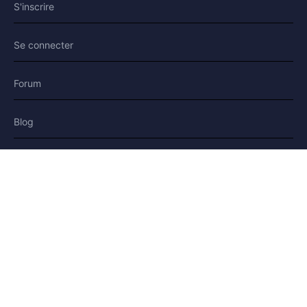
S'inscrire
Se connecter
Forum
Blog
Histoires
AIDE & LÉGAL
Aide
Contact