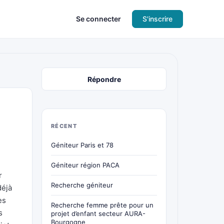
Se connecter
S'inscrire
Répondre
RÉCENT
Géniteur Paris et 78
Géniteur région PACA
r
Recherche géniteur
déjà
es
Recherche femme prête pour un
s
projet d’enfant secteur AURA-
Bourgogne