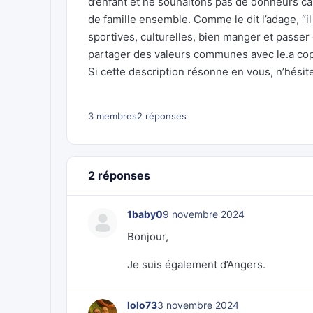
d’enfant et ne souhaitons pas de donneurs ca
de famille ensemble. Comme le dit l’adage, “il
sportives, culturelles, bien manger et passe
partager des valeurs communes avec le.a copa
Si cette description résonne en vous, n’hésit
3 membres
2 réponses
2 réponses
1baby0
9 novembre 2024
Bonjour,
Je suis également d’Angers.
lolo73
3 novembre 2024