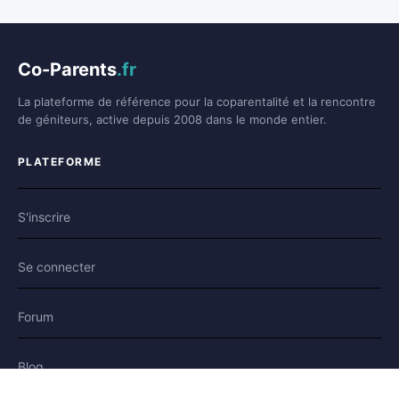
Co-Parents
.fr
La plateforme de référence pour la coparentalité et la rencontre
de géniteurs, active depuis 2008 dans le monde entier.
PLATEFORME
S'inscrire
Se connecter
Forum
Blog