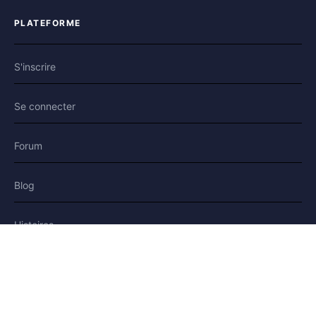
PLATEFORME
S'inscrire
Se connecter
Forum
Blog
Histoires
AIDE & LÉGAL
Aide