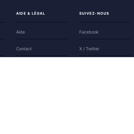
AIDE & LÉGAL
SUIVEZ-NOUS
Aide
Facebook
Contact
X / Twitter
Confidentialité
Bluesky
Conditions
Cookies