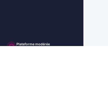
Plateforme modérée
et sécurisée
🇺🇸 US
🇬🇧 UK
🇩🇪 DE
🇮🇹 IT
🇪🇸 ES