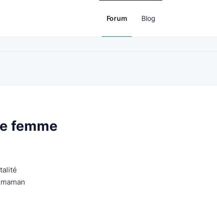
Forum
Blog
che femme
alité
e maman