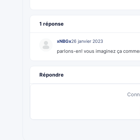
1 réponse
xNBGx
26 janvier 2023
parlons-en! vous imaginez ça commen
Répondre
Conn