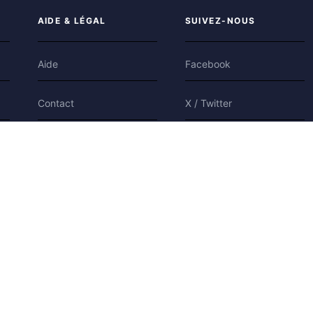
AIDE & LÉGAL
SUIVEZ-NOUS
Aide
Facebook
Contact
X / Twitter
Confidentialité
Bluesky
Conditions
Cookies