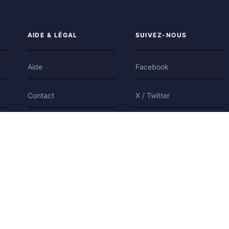
AIDE & LÉGAL
SUIVEZ-NOUS
Aide
Facebook
Contact
X / Twitter
Confidentialité
Bluesky
Conditions
Cookies