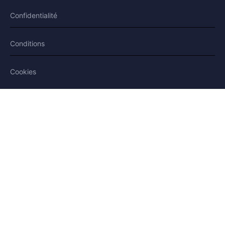
Confidentialité
Conditions
Cookies
SUIVEZ-NOUS
Facebook
X / Twitter
Bluesky
Plateforme modérée