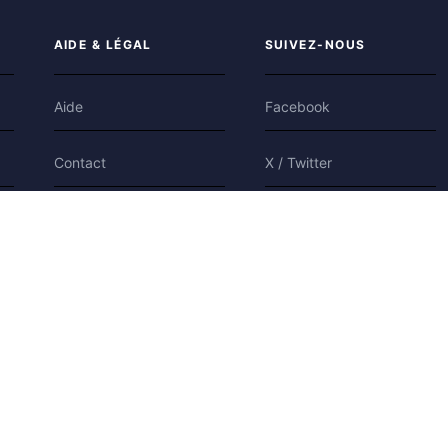
AIDE & LÉGAL
SUIVEZ-NOUS
Aide
Facebook
Contact
X / Twitter
Confidentialité
Bluesky
Conditions
Cookies