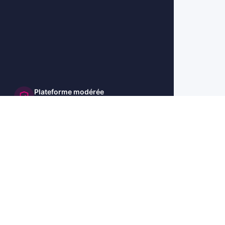
Plateforme modérée
et sécurisée
🇺🇸 US
🇬🇧 UK
🇩🇪 DE
🇮🇹 IT
🇪🇸 ES