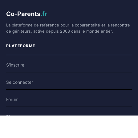
Co-Parents
.fr
La plateforme de référence pour la coparentalité et la rencontre
de géniteurs, active depuis 2008 dans le monde entier.
PLATEFORME
S'inscrire
Se connecter
Forum
Blog
Histoires