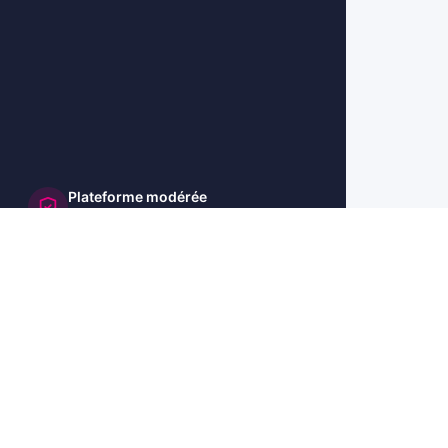
Plateforme modérée
et sécurisée
🇺🇸 US
🇬🇧 UK
🇩🇪 DE
🇮🇹 IT
🇪🇸 ES