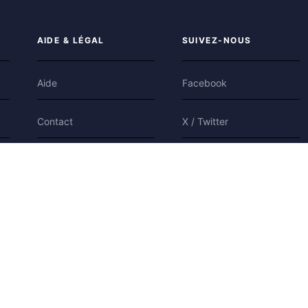
AIDE & LÉGAL
SUIVEZ-NOUS
Aide
Facebook
Contact
X / Twitter
Confidentialité
Bluesky
Conditions
Cookies