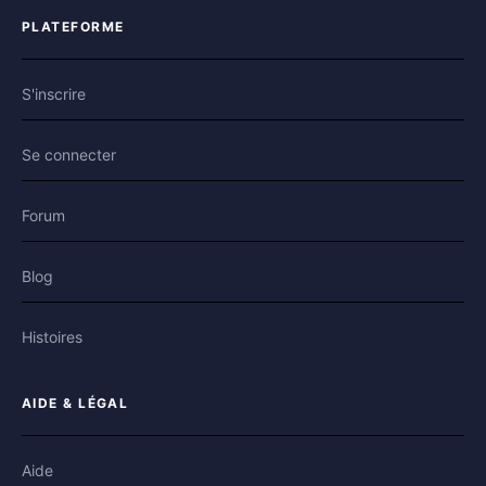
PLATEFORME
S'inscrire
Se connecter
Forum
Blog
Histoires
AIDE & LÉGAL
Aide