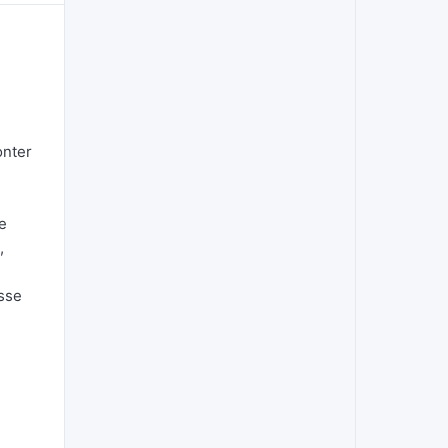
onter
de
,
esse