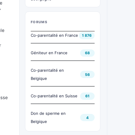
re
"
FORUMS
ule
Co-parentalité en France
1 876
r
Géniteur en France
68
Co-parentalité en
56
Belgique
Co-parentalité en Suisse
61
isse
Don de sperme en
4
Belgique