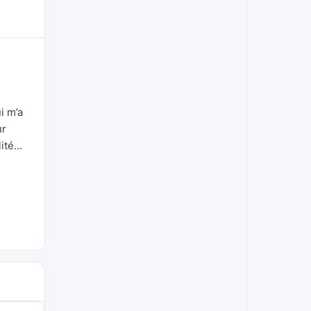
i m’a
ur
lité…