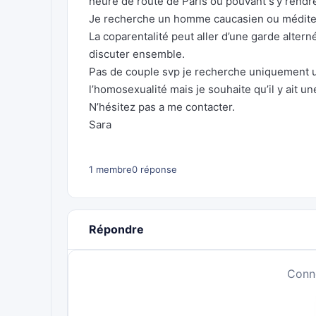
heure de route de Paris ou pouvant s’y rendr
Je recherche un homme caucasien ou médite
La coparentalité peut aller d’une garde alter
discuter ensemble.
Pas de couple svp je recherche uniquement u
l’homosexualité mais je souhaite qu’il y ait u
N’hésitez pas a me contacter.
Sara
1 membre
0 réponse
Répondre
Conn