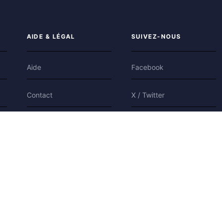
AIDE & LÉGAL
SUIVEZ-NOUS
Aide
Facebook
Contact
X / Twitter
Confidentialité
Bluesky
Conditions
Cookies