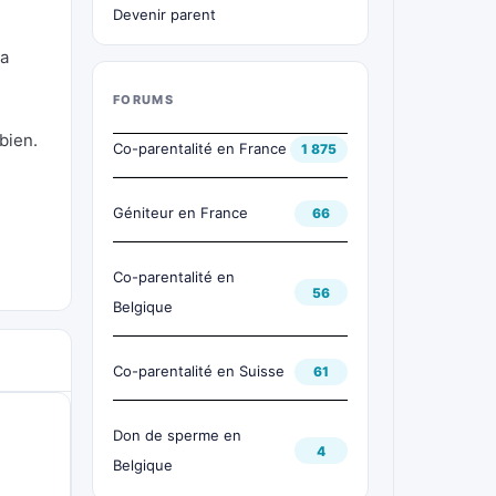
Devenir parent
 a
FORUMS
bien.
Co-parentalité en France
1 875
Géniteur en France
66
Co-parentalité en
56
Belgique
Co-parentalité en Suisse
61
Don de sperme en
4
Belgique