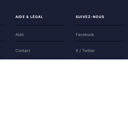
AIDE & LÉGAL
SUIVEZ-NOUS
Aide
Facebook
Contact
X / Twitter
Confidentialité
Bluesky
Conditions
Cookies