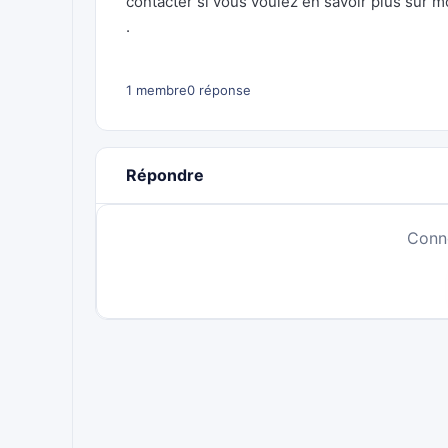
contacter si vous voulez en savoir plus sur m
.
1 membre
0 réponse
Répondre
Conn