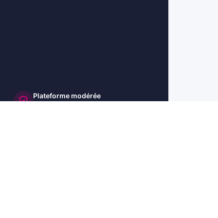
Plateforme modérée
et sécurisée
🇺🇸 US
🇬🇧 UK
🇩🇪 DE
🇮🇹 IT
🇪🇸 ES