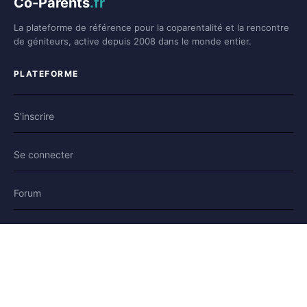
Co-Parents
.fr
La plateforme de référence pour la coparentalité et la rencontre
de géniteurs, active depuis 2008 dans le monde entier.
PLATEFORME
S'inscrire
Se connecter
Forum
Blog
Histoires