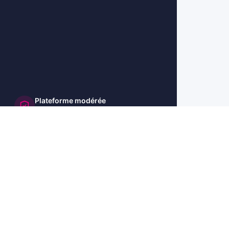
Plateforme modérée
et sécurisée
🇺🇸 US
🇬🇧 UK
🇩🇪 DE
🇮🇹 IT
🇪🇸 ES