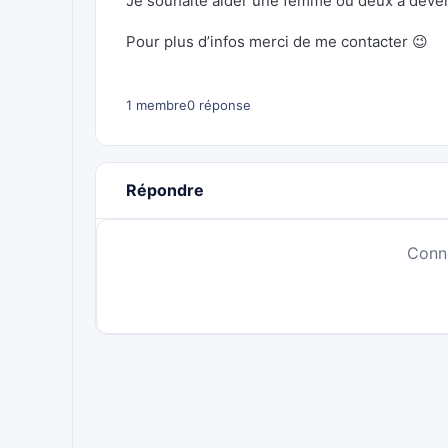
Je souhaite aider une femme ou deux a dev
Pour plus d’infos merci de me contacter 😉
1 membre
0 réponse
Répondre
Conn