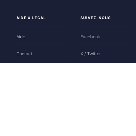
AIDE & LÉGAL
SUIVEZ-NOUS
Aide
Facebook
Contact
X / Twitter
Confidentialité
Bluesky
Conditions
Cookies