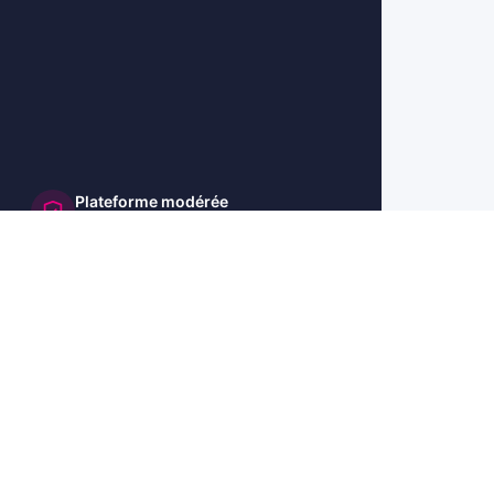
Plateforme modérée
et sécurisée
🇺🇸 US
🇬🇧 UK
🇩🇪 DE
🇮🇹 IT
🇪🇸 ES