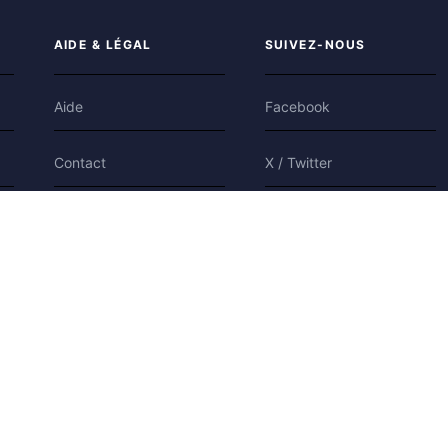
AIDE & LÉGAL
SUIVEZ-NOUS
Aide
Facebook
Contact
X / Twitter
Confidentialité
Bluesky
Conditions
Cookies