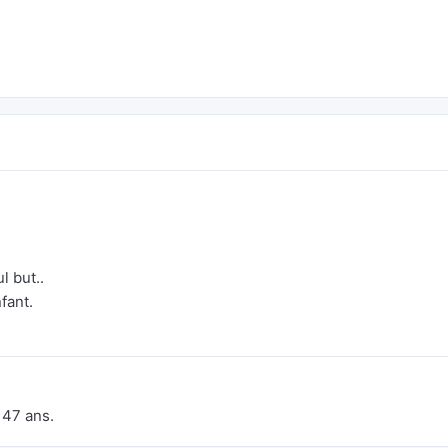
l but..
fant.
 47 ans.