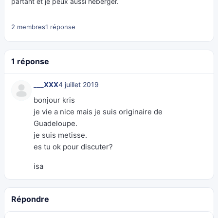
partant et je peux aussi héberger.
2 membres
1 réponse
1 réponse
___XXX
4 juillet 2019
bonjour kris
je vie a nice mais je suis originaire de
Guadeloupe.
je suis metisse.
es tu ok pour discuter?
isa
Répondre