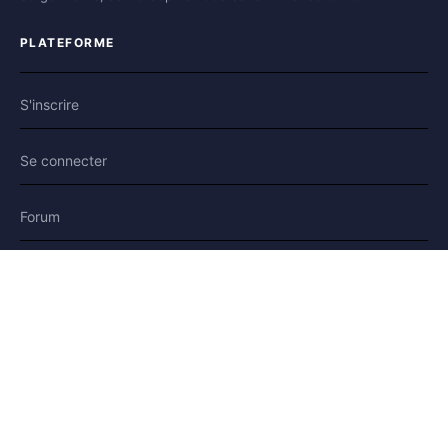
PLATEFORME
S'inscrire
Se connecter
Forum
Blog
Histoires
AIDE & LÉGAL