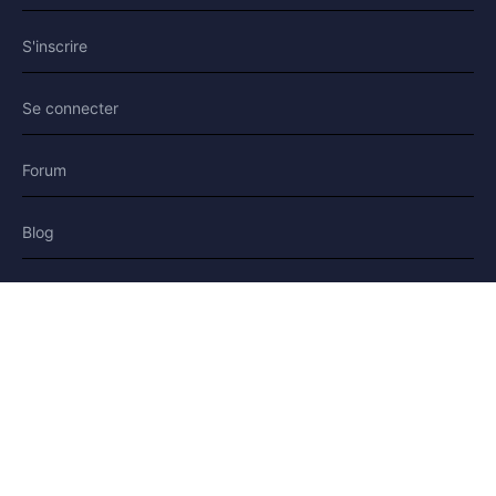
S'inscrire
Se connecter
Forum
Blog
Histoires
AIDE & LÉGAL
Aide
Contact