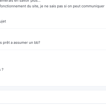
’aimerais en savoir plus…
du fonctionnement du site, je ne sais pas si on peut communiquer
ujet
s prêt a assumer un bb?
s ?