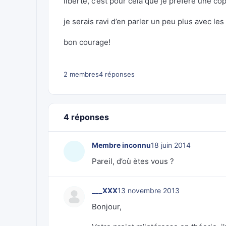
liberté, c’est pour cela que je prefere une cop
je serais ravi d’en parler un peu plus avec les 
bon courage!
2 membres
4 réponses
4 réponses
Membre inconnu
18 juin 2014
Pareil, d’où ètes vous ?
___XXX
13 novembre 2013
Bonjour,