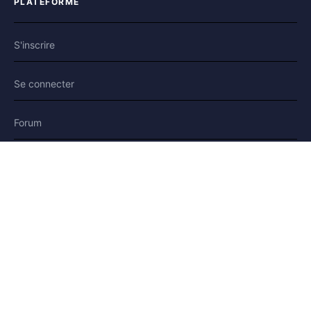
PLATEFORME
S'inscrire
Se connecter
Forum
Blog
Histoires
AIDE & LÉGAL
Aide