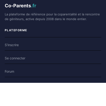
Co-Parents
.fr
La plateforme de référence pour la coparentalité et la rencontre
de géniteurs, active depuis 2008 dans le monde entier.
PLATEFORME
S'inscrire
Se connecter
Forum
Blog
Histoires