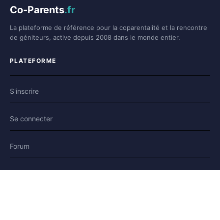
Co-Parents
.fr
La plateforme de référence pour la coparentalité et la rencontre
de géniteurs, active depuis 2008 dans le monde entier.
PLATEFORME
S'inscrire
Se connecter
Forum
Blog
Histoires