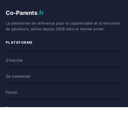
Co-Parents
.fr
La plateforme de référence pour la coparentalité et la rencontre
de géniteurs, active depuis 2008 dans le monde entier.
PLATEFORME
S'inscrire
Se connecter
Forum
Blog
Histoires