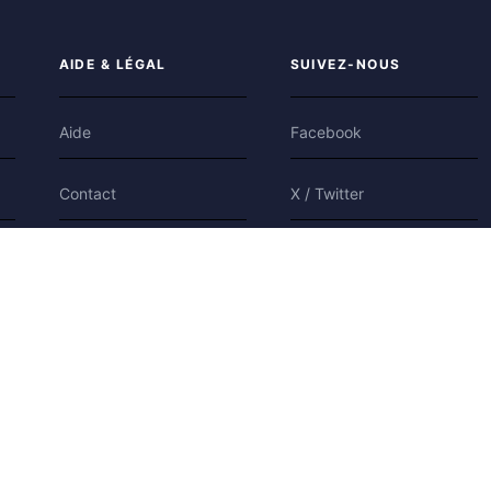
AIDE & LÉGAL
SUIVEZ-NOUS
Aide
Facebook
Contact
X / Twitter
Confidentialité
Bluesky
Conditions
Cookies