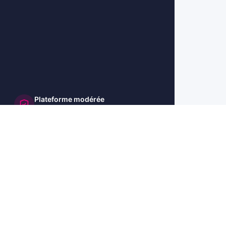
Plateforme modérée
et sécurisée
🇺🇸 US
🇬🇧 UK
🇩🇪 DE
🇮🇹 IT
🇪🇸 ES