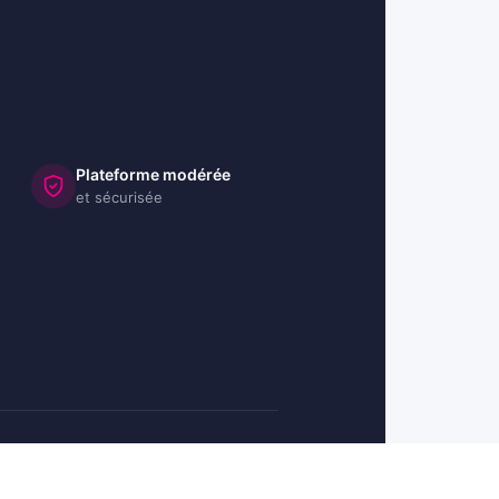
Plateforme modérée
et sécurisée
🇺🇸 US
🇬🇧 UK
🇩🇪 DE
🇮🇹 IT
🇪🇸 ES