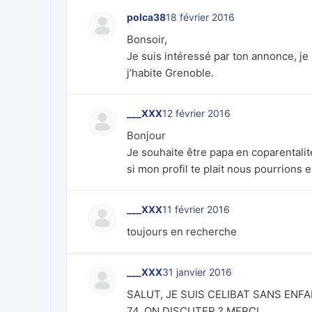
polca38
18 février 2016
Bonsoir,
Je suis intéressé par ton annonce, j
j’habite Grenoble.
___XXX
12 février 2016
Bonjour
Je souhaite être papa en coparentalit
si mon profil te plait nous pourrions 
___XXX
11 février 2016
toujours en recherche
___XXX
31 janvier 2016
SALUT, JE SUIS CELIBAT SANS ENFA
74, ON DISCUTER ? MERCI