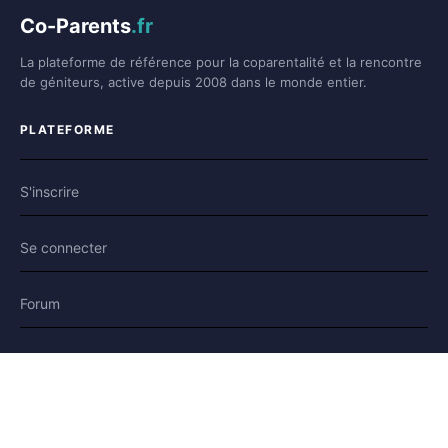
Co-Parents
.fr
La plateforme de référence pour la coparentalité et la rencontre
de géniteurs, active depuis 2008 dans le monde entier.
PLATEFORME
S'inscrire
Se connecter
Forum
Blog
Histoires