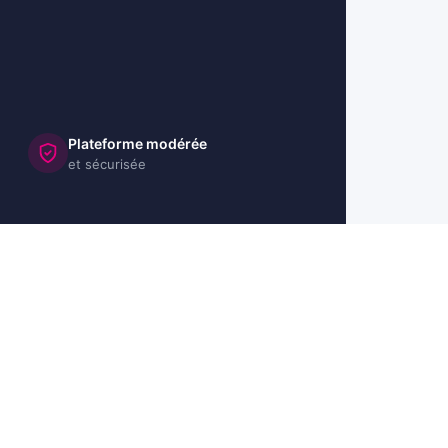
Plateforme modérée
et sécurisée
🇺🇸 US
🇬🇧 UK
🇩🇪 DE
🇮🇹 IT
🇪🇸 ES