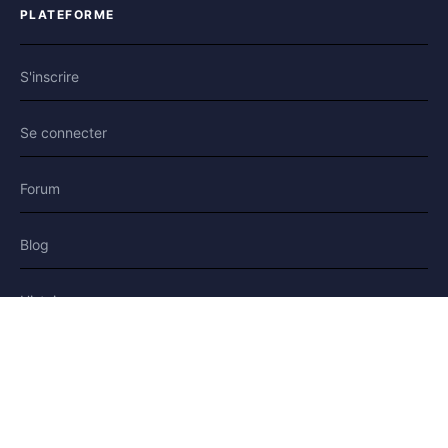
PLATEFORME
S'inscrire
Se connecter
Forum
Blog
Histoires
AIDE & LÉGAL
Aide