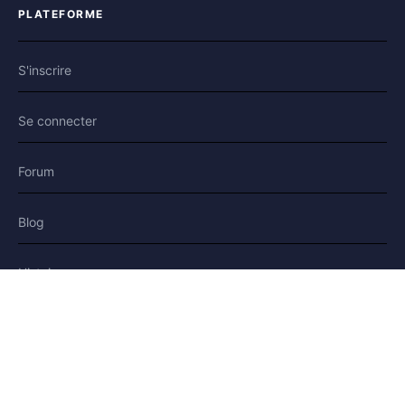
PLATEFORME
S'inscrire
Se connecter
Forum
Blog
Histoires
AIDE & LÉGAL
Aide