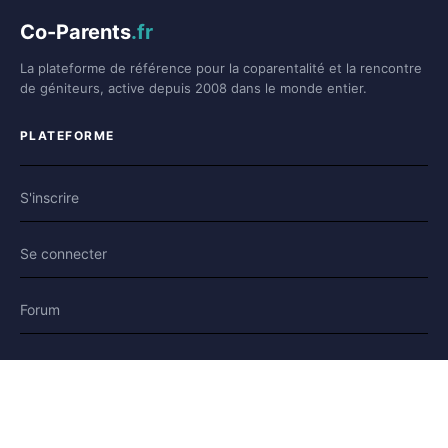
Co-Parents
.fr
La plateforme de référence pour la coparentalité et la rencontre
de géniteurs, active depuis 2008 dans le monde entier.
PLATEFORME
S'inscrire
Se connecter
Forum
Blog
Histoires