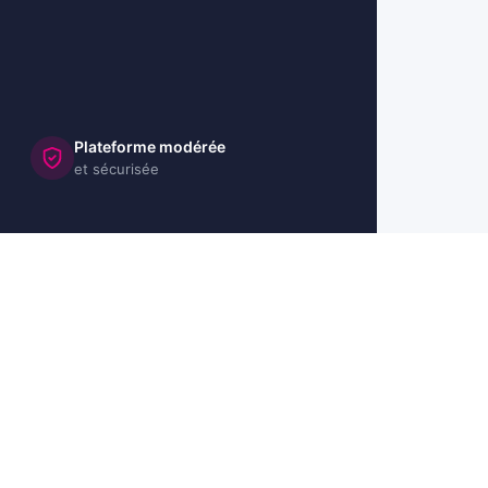
Plateforme modérée
et sécurisée
🇺🇸 US
🇬🇧 UK
🇩🇪 DE
🇮🇹 IT
🇪🇸 ES