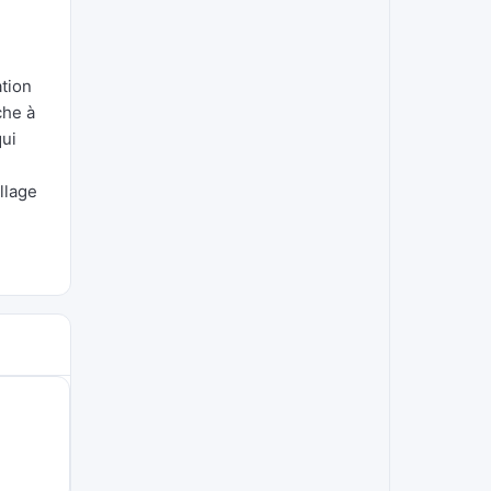
ation
che à
qui
llage