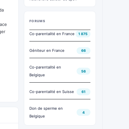
da
FORUMS
lace
ger
Co-parentalité en France
1 875
Géniteur en France
66
Co-parentalité en
56
Belgique
Co-parentalité en Suisse
61
Don de sperme en
4
Belgique