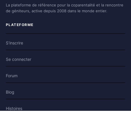
La plateforme de référence pour la coparentalité et la rencontre
de géniteurs, active depuis 2008 dans le monde entier.
PLATEFORME
S'inscrire
Se connecter
Forum
Blog
Histoires
AIDE & LÉGAL