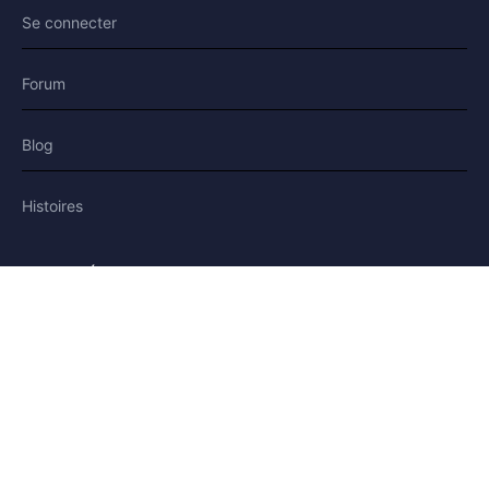
Se connecter
Forum
Blog
Histoires
AIDE & LÉGAL
Aide
Contact
Confidentialité