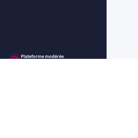
Plateforme modérée
et sécurisée
🇺🇸 US
🇬🇧 UK
🇩🇪 DE
🇮🇹 IT
🇪🇸 ES