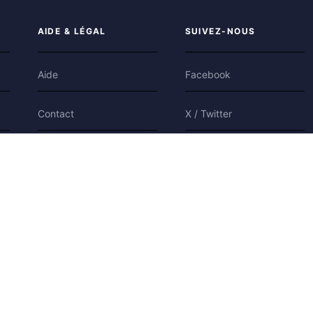
AIDE & LÉGAL
SUIVEZ-NOUS
Aide
Facebook
Contact
X / Twitter
Confidentialité
Bluesky
Conditions
Cookies